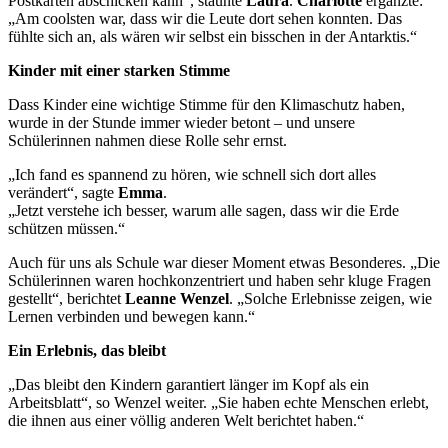
Postkarten abschicken kann“, staunte
Laura
.
Charlotte
ergänzte:
„Am coolsten war, dass wir die Leute dort sehen konnten. Das
fühlte sich an, als wären wir selbst ein bisschen in der Antarktis.“
Kinder mit einer starken Stimme
Dass Kinder eine wichtige Stimme für den Klimaschutz haben,
wurde in der Stunde immer wieder betont – und unsere
Schülerinnen nahmen diese Rolle sehr ernst.
„Ich fand es spannend zu hören, wie schnell sich dort alles
verändert“, sagte
Emma
.
„Jetzt verstehe ich besser, warum alle sagen, dass wir die Erde
schützen müssen.“
Auch für uns als Schule war dieser Moment etwas Besonderes. „Die
Schülerinnen waren hochkonzentriert und haben sehr kluge Fragen
gestellt“, berichtet
Leanne Wenzel
. „Solche Erlebnisse zeigen, wie
Lernen verbinden und bewegen kann.“
Ein Erlebnis, das bleibt
„Das bleibt den Kindern garantiert länger im Kopf als ein
Arbeitsblatt“, so Wenzel weiter. „Sie haben echte Menschen erlebt,
die ihnen aus einer völlig anderen Welt berichtet haben.“