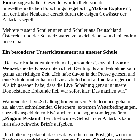
Funke
zugeschaltet. Gesendet wurde direkt von der
umweltfreundlichen Forschungs-Segeljacht
„Malizia Explorer“
,
mit der Luisa Neubauer derzeit durch die eisigen Gewässer der
Antarktis segelt.
Mehrere tausend Schülerinnen und Schüler aus Deutschland,
Österreich und der Schweiz waren zeitgleich dabei – und mittendrin
unsere 5a.
Ein besonderer Unterrichtsmoment an unserer Schule
„Das war Erdkundeunterricht mal ganz anders“, erzählt
Leanne
Wenzel
, die die Klasse unterrichtet. Der Impuls zur Teilnahme kam
genau zur richtigen Zeit. „Ich habe davon in der Presse gelesen und
eine Schülermutter hat mich zusätzlich darauf aufmerksam gemacht.
Als ich gesehen habe, dass die Live-Schaltung genau in unsere
Doppelstunde Erdkunde fiel, war sofort klar: Das machen wir.“
Während der Live-Schaltung hörten unsere Schülerinnen gebannt
zu, als von schmelzenden Gletschern, extremen Wetterbedingungen,
speziell ausgebildeten Eis-Tauchern und sogar vom legendären
„Pinguin-Postamt“
berichtet wurde. Selbst in der Antarktis kann
man also zeitweise Briefe aufgeben.
„Ich hätte nie gedacht, dass es da wirklich eine Post gibt, wo man