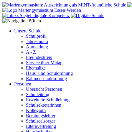
Unsere Schule
Schulprofil
Jahresmotto
Anmeldung
A - Z
Freundeskreis
Service über Mittag
Ehemalige
Haus- und Schulordnung
Rahmenschulordnung
Personen
Übersicht Personen
Schulleitung
Erweiterte Schulleitung
Schulsekretärinnen
Kollegium
Beratungslehrer
Schulseelsorger
Elternvertretung
Haustechniker