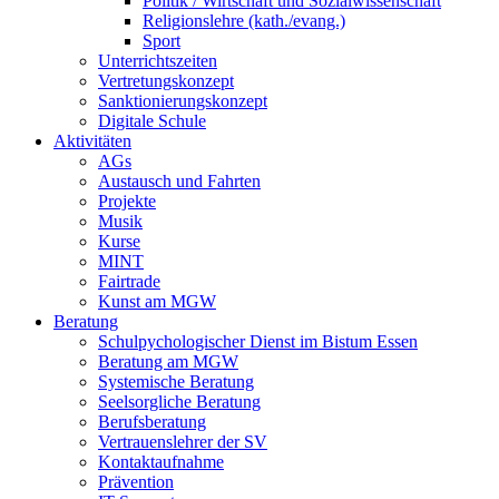
Politik / Wirtschaft und Sozialwissenschaft
Religionslehre (kath./evang.)
Sport
Unterrichtszeiten
Vertretungskonzept
Sanktionierungskonzept
Digitale Schule
Aktivitäten
AGs
Austausch und Fahrten
Projekte
Musik
Kurse
MINT
Fairtrade
Kunst am MGW
Beratung
Schulpychologischer Dienst im Bistum Essen
Beratung am MGW
Systemische Beratung
Seelsorgliche Beratung
Berufsberatung
Vertrauenslehrer der SV
Kontaktaufnahme
Prävention