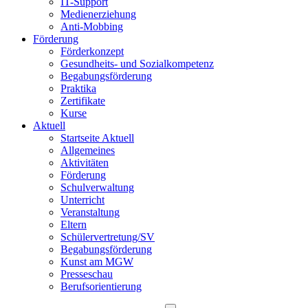
IT-Support
Medienerziehung
Anti-Mobbing
Förderung
Förderkonzept
Gesundheits- und Sozialkompetenz
Begabungsförderung
Praktika
Zertifikate
Kurse
Aktuell
Startseite Aktuell
Allgemeines
Aktivitäten
Förderung
Schulverwaltung
Unterricht
Veranstaltung
Eltern
Schülervertretung/SV
Begabungsförderung
Kunst am MGW
Presseschau
Berufsorientierung