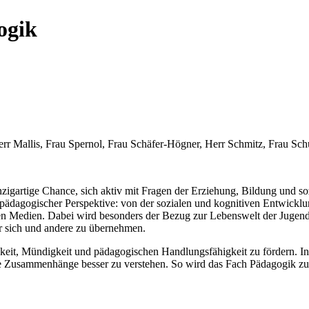
ogik
rr Mallis, Frau Spernol, Frau Schäfer-Högner, Herr Schmitz, Frau S
zigartige Chance, sich aktiv mit Fragen der Erziehung, Bildung und s
ädagogischer Perspektive: von der sozialen und kognitiven Entwicklung 
n Medien. Dabei wird besonders der Bezug zur Lebenswelt der Jugendli
r sich und andere zu übernehmen.
digkeit, Mündigkeit und pädagogischen Handlungsfähigkeit zu fördern. 
sche Zusammenhänge besser zu verstehen. So wird das Fach Pädagogik z