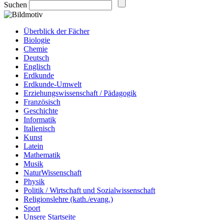
Suchen
Überblick der Fächer
Biologie
Chemie
Deutsch
Englisch
Erdkunde
Erdkunde-Umwelt
Erziehungswissenschaft / Pädagogik
Französisch
Geschichte
Informatik
Italienisch
Kunst
Latein
Mathematik
Musik
NaturWissenschaft
Physik
Politik / Wirtschaft und Sozialwissenschaft
Religionslehre (kath./evang.)
Sport
Unsere Startseite