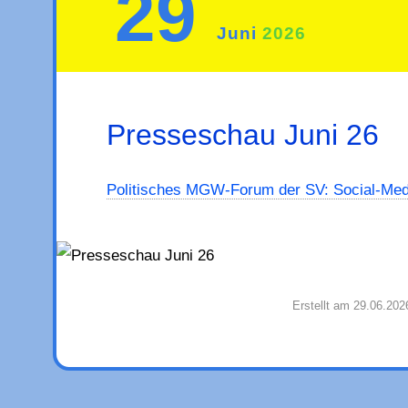
29
Juni
2026
Presseschau Juni 26
Politisches MGW-Forum der SV: Social-Med
Erstellt am 29.06.202